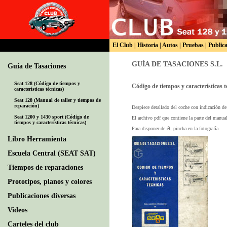
El Club
|
Historia
|
Autos
|
Pruebas
|
Public
GUÍA DE TASACIONES S.L.
Guía de Tasaciones
Seat 128 (Código de tiempos y
Código de tiempos y características 
características técnicas)
Seat 128 (Manual de taller y tiempos de
reparación)
Despiece detallado del coche con indicación de
Seat 1200 y 1430 sport (Código de
El archivo pdf que contiene la parte del manu
tiempos y características técnicas)
Para disponer de él, pincha en la fotografía.
Libro Herramienta
Escuela Central (SEAT SAT)
Tiempos de reparaciones
Prototipos, planos y colores
Publicaciones diversas
Videos
Carteles del club