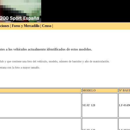
aciones
|
Foros y Mercadillo
|
Censo
|
es a los vehículos actualmente identificados de estos modelos.
 club y que contiene una foto del vehículo, modelo, número de bastidor y año de matriculación.
ventana con la foto a mayor tamaño.
MODELO
Nº BAS
SEAT 128
LF-0149