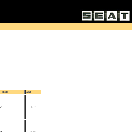
TIDOR
AÑO
63
1978