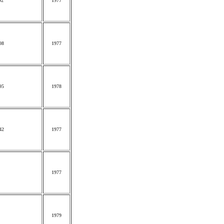
92
1977
08
1977
95
1978
42
1977
1977
1979