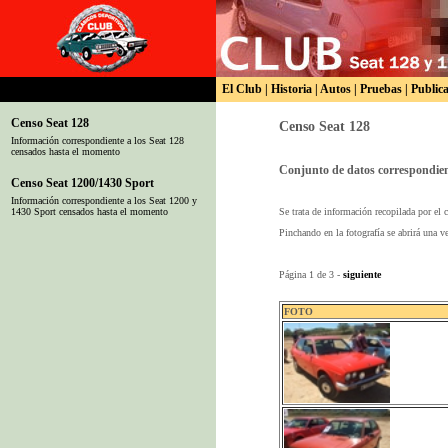
El Club
|
Historia
|
Autos
|
Pruebas
|
Public
Censo Seat 128
Censo Seat 128
Información correspondiente a los Seat 128
censados hasta el momento
Conjunto de datos correspondient
Censo Seat 1200/1430 Sport
Información correspondiente a los Seat 1200 y
Se trata de información recopilada por el
1430 Sport censados hasta el momento
Pinchando en la fotografía se abrirá una 
Página 1 de 3 -
siguiente
FOTO